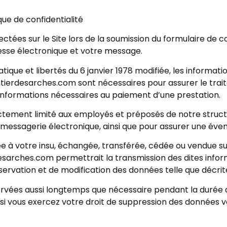
ue de confidentialité
tées sur le Site lors de la soumission du formulaire de c
esse électronique et votre message.
atique et libertés du 6 janvier 1978 modifiée, les informa
entierdesarches.com sont nécessaires pour assurer le tra
es informations nécessaires au paiement d’une prestation.
rictement limité aux employés et préposés de notre stru
messagerie électronique, ainsi que pour assurer une éven
e à votre insu, échangée, transférée, cédée ou vendue su
sarches.com permettrait la transmission des dites inform
ervation et de modification des données telle que décrite
rvées aussi longtemps que nécessaire pendant la durée d
f si vous exercez votre droit de suppression des données 