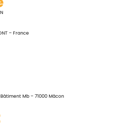
e
ON
ONT – France
 Bâtiment Mb – 71000 Mâcon
t